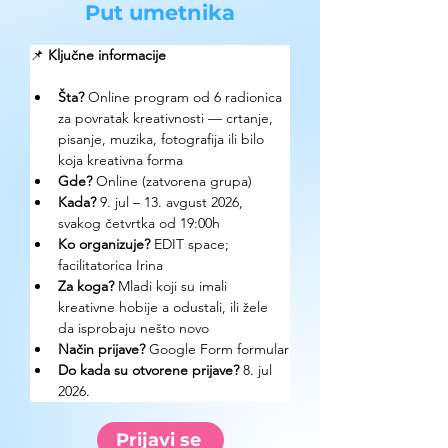
Put umetnika
📌 
Ključne informacije
Šta? 
Online program od 6 radionica 
za povratak kreativnosti — crtanje, 
pisanje, muzika, fotografija ili bilo 
koja kreativna forma
Gde? 
Online (zatvorena grupa)
Kada? 
9. jul – 13. avgust 2026, 
svakog četvrtka od 19:00h
Ko organizuje? 
EDIT space; 
facilitatorica Irina
Za koga? 
Mladi koji su imali 
kreativne hobije a odustali, ili žele 
da isprobaju nešto novo
Način prijave? 
Google Form formular
Do kada su otvorene prijave? 
8. jul 
2026.
Prijavi se