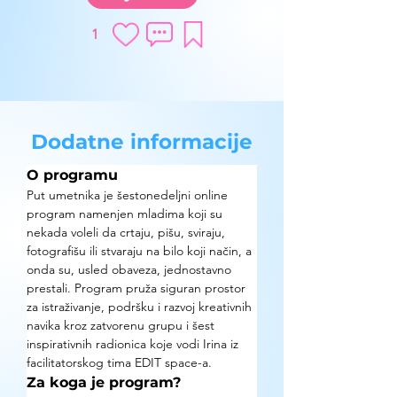
1
Dodatne informacije
O programu
Put umetnika je šestonedeljni online 
program namenjen mladima koji su 
nekada voleli da crtaju, pišu, sviraju, 
fotografišu ili stvaraju na bilo koji način, a 
onda su, usled obaveza, jednostavno 
prestali. Program pruža siguran prostor 
za istraživanje, podršku i razvoj kreativnih 
navika kroz zatvorenu grupu i šest 
inspirativnih radionica koje vodi Irina iz 
facilitatorskog tima EDIT space-a.
Za koga je program?