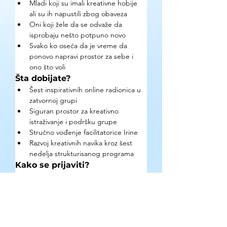
Mladi koji su imali kreativne hobije 
ali su ih napustili zbog obaveza
Oni koji žele da se odvaže da 
isprobaju nešto potpuno novo
Svako ko oseća da je vreme da 
ponovo napravi prostor za sebe i 
ono što voli
Šta dobijate?
Šest inspirativnih online radionica u 
zatvornoj grupi
Siguran prostor za kreativno 
istraživanje i podršku grupe
Stručno vođenje facilitatorice Irine
Razvoj kreativnih navika kroz šest 
nedelja strukturisanog programa
Kako se prijaviti?
Popunite Google Form formular do 8. 
jula 2026. Program počinje 9. jula, svakog 
četvrtka od 19:00h.
Gde se mogu pronaći detaljne 
informacije?