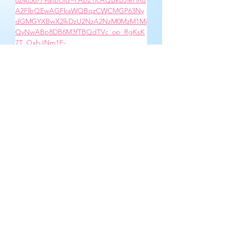
824850779&fbclid=PAb21jcAQBkBJleHRu
A2FlbQEwAGFkaWQBqzCWCMGP63Ny
dGMGYXBwX2lkDzU2NzA2NzM0MzM1Mj
QyNwABp8DB6M3fTBQdTVc_op_RgKsK
7T_QxbJNm1F-
5E0E4pQc875NUYWj3PJ3z6L5_aem_dVP8
yfYwtK5ktgHqVqBOAw