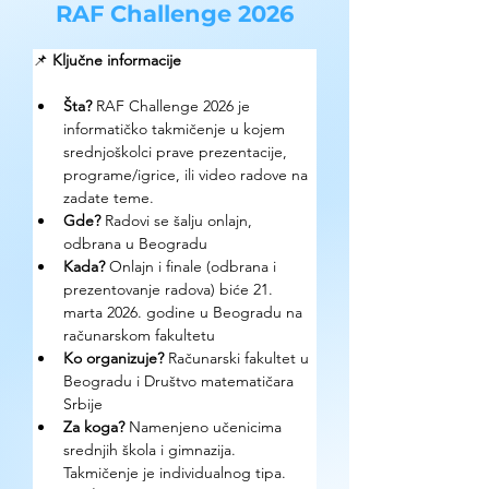
RAF Challenge 2026
📌 
Ključne informacije
Šta? 
RAF Challenge 2026 je 
informatičko takmičenje u kojem 
srednjoškolci prave prezentacije, 
programe/igrice, ili video radove na 
zadate teme. 
Gde? 
Radovi se šalju onlajn, 
odbrana u Beogradu
Kada?
 Onlajn i finale (odbrana i 
prezentovanje radova) biće 21. 
marta 2026. godine u Beogradu na 
računarskom fakultetu
Ko organizuje? 
Računarski fakultet u 
Beogradu i Društvo matematičara 
Srbije
Za koga?
 Namenjeno učenicima 
srednjih škola i gimnazija. 
Takmičenje je individualnog tipa.