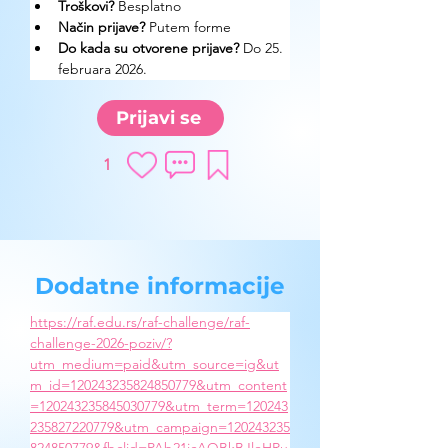
Troškovi? 
Besplatno
Način prijave? 
Putem forme
Do kada su otvorene prijave?
 Do 25. 
februara 2026.
Prijavi se
1
Dodatne informacije
https://raf.edu.rs/raf-challenge/raf-
challenge-2026-poziv/?
utm_medium=paid&utm_source=ig&ut
m_id=120243235824850779&utm_content
=120243235845030779&utm_term=120243
235827220779&utm_campaign=120243235