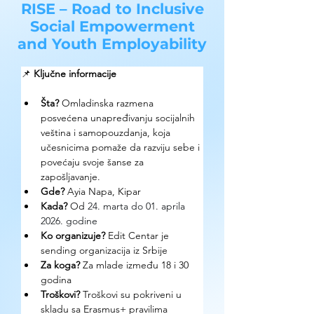
RISE – Road to Inclusive
Social Empowerment
and Youth Employability
📌 
Ključne informacije
Šta?
 Omladinska razmena 
posvećena unapređivanju socijalnih 
veština i samopouzdanja, koja 
učesnicima pomaže da razviju sebe i 
povećaju svoje šanse za 
zapošljavanje.
Gde? 
Ayia Napa, Kipar
Kada?
 Od 
24. marta do 01. aprila 
2026. godine
Ko organizuje? 
Edit Centar je 
sending organizacija iz Srbije
Za koga?
 Za mlade između 18 i 30 
godina
Troškovi? 
Troškovi su pokriveni u 
skladu sa Erasmus+ pravilima