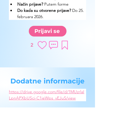
Način prijave? 
Putem forme
Do kada su otvorene prijave?
 Do 25. 
februara 2026.
Prijavi se
2
Dodatne informacije
https://drive.google.com/file/d/1MUzrlaI
LpnAPXbUSci-C1ieWps_vEJuS/view