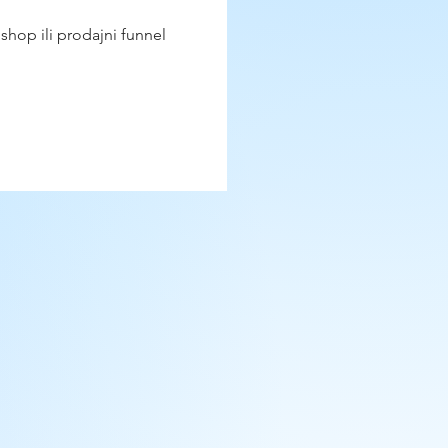
hop ili prodajni funnel 