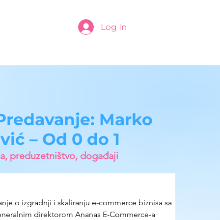
Log In
Predavanje: Marko
vić – Od 0 do 1
a, preduzetništvo, događaji
je o izgradnji i skaliranju e-commerce biznisa 
sa 
neralnim direktorom Ananas E-Commerce-a 