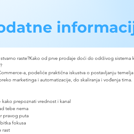
odatne informaci
ji stvarno raste?Kako od prve prodaje doći do održivog sistema
?
merce-a, podeliće praktična iskustva o postavljanju temelja ra
preko marketinga i automatizacije, do skaliranja i vođenja tima.
 kako prepoznati vrednost i kanal
kad tebe nema
or pravog puta
ubitka fokusa
 rast