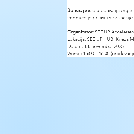
Bonus:
 posle predavanja organi
(moguće je prijaviti se za sesije
Organizator:
 SEE UP Accelerato
Lokacija: SEE UP HUB, Kneza Mi
Datum: 13. novembar 2025.
Vreme: 15:00 – 16:00 (predavanje