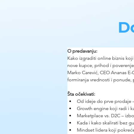
D
O predavanju:
Kako izgraditi online biznis ko
nove kupce, prihod i poverenje
Marko Carević, CEO Ananas E-Com
formiranja vrednosti i ponude, 
Šta očekivati:
Od ideje do prve prodaje –
Growth engine koji radi i 
Marketplace vs. D2C – izb
Kada i kako skalirati bez g
Mindset lidera koji pokreće