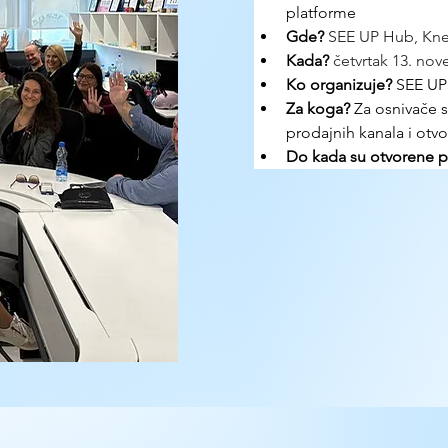
platforme
Gde? 
SEE UP Hub, Knez
Kada?
četvrtak 13. nov
Ko organizuje? 
SEE UP
Za koga?
 Za osnivače s
prodajnih kanala i ot
Do kada su otvorene pr