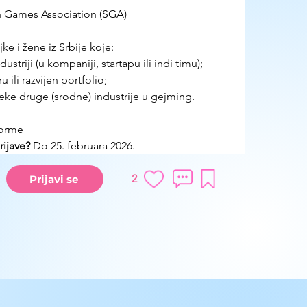
n Games Association (SGA)
e i žene iz Srbije koje:
striji (u kompaniji, startapu ili indi timu);
ru ili razvijen portfolio;
eke druge (srodne) industrije u gejming.
forme
ijave?
 Do 25. februara 2026.
2
Prijavi se