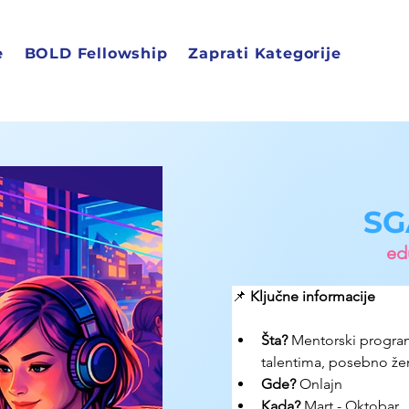
e
BOLD Fellowship
Zaprati Kategorije
SG
edu
📌 
Ključne informacije
Šta?
Mentorski progra
talentima, posebno žen
Gde? 
Onlajn
Kada?
 Mart - Oktobar