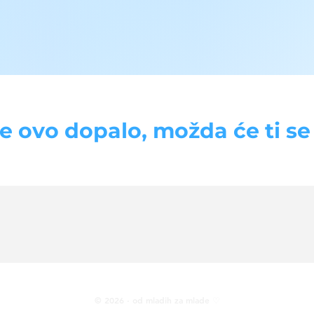
se ovo dopalo, možda će ti se d
© 2026 · od mladih za mlade ♡