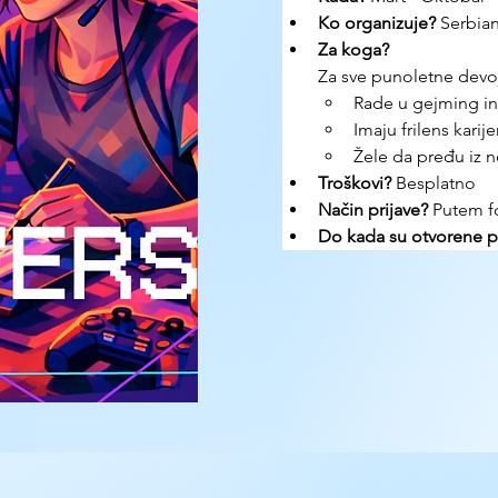
Ko organizuje? 
Serbia
Za koga?
Za sve punoletne devojk
Rade u gejming indu
Imaju frilens karije
Žele da pređu iz n
Troškovi? 
Besplatno
Način prijave? 
Putem 
Do kada su otvorene pr