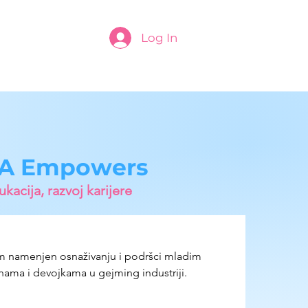
Log In
A Empowers
kacija, razvoj karijere
m namenjen 
osnaživanju i podršci mladim 
ama i devojkama u gejming industriji.