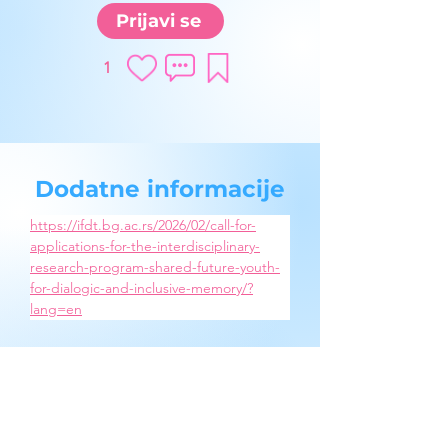
Prijavi se
1
Dodatne informacije
https://ifdt.bg.ac.rs/2026/02/call-for-
applications-for-the-interdisciplinary-
research-program-shared-future-youth-
for-dialogic-and-inclusive-memory/?
lang=en