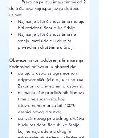
Pravo na prijavu imaju timovi od 2 
do 5 članova koji ispunjavaju sledeće 
uslove:
Najmanje 51% članova tima moraju 
biti rezidenti Republike Srbije.
Najmanje 51% članova tima ne 
smeju imati udele u drugim 
privrednim društvima u Srbiji.
Obaveze nakon odobrenja finansiranja
Podnosioci prijave su u obavezi da:
osnuju društvo sa ograničenom 
odgovornošću (d.o.o.) u skladu sa 
Zakonom o privrednim društvima;
najmanje 51% predloženih članova 
tima čine suosnivači, koji 
istovremeno moraju biti 100% 
vlasnici novog društva;
osnivači novog privrednog društva 
budu rezidenti Republike Srbije, 
koji nemaju udele u drugim 
privrednim društvima, i nijedan od 