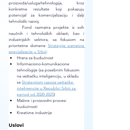
proizvoda/usluga/tehnologija, kroz 
konkretne rezultate koji pokazuju 
potencijal za komercijalizaciju i dalji 
tehnološki razvoj.
Fond razmatra projekte iz svih 
naučnih i tehnoloških oblasti, kao i 
industrijskih sektora, sa fokusom na 
prioritetne domene
Strategije pametne 
specijalizacije u Srbiji
:
Hrana za budućnost
Informaciono-komunikacione 
tehnologije (sa posebnim fokusom 
na veštačku inteligenciju, u skladu 
sa
Strategijom razvoja veštačke 
inteligencije u Republici Srbiji za 
period od 2020-2025
)
Mašine i proizvodni procesi 
budućnosti
Kreativne industrije
Uslovi