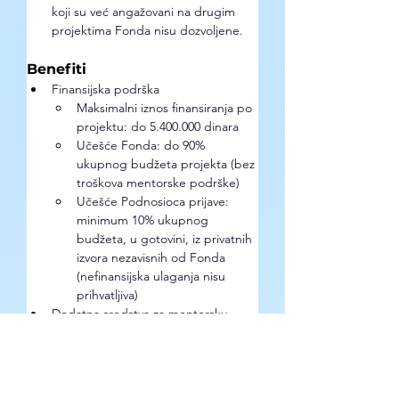
koji su već angažovani na drugim 
projektima Fonda nisu dozvoljene.
Benefiti
Finansijska podrška
Maksimalni iznos finansiranja po 
projektu: do 5.400.000 dinara
Učešće Fonda: do 90% 
ukupnog budžeta projekta (bez 
troškova mentorske podrške)
Učešće Podnosioca prijave: 
minimum 10% ukupnog 
budžeta, u gotovini, iz privatnih 
izvora nezavisnih od Fonda 
(nefinansijska ulaganja nisu 
prihvatljiva)
Dodatna sredstva za mentorsku 
podršku: 600.000 dinara
Kako se prijaviti? 
Potrebna dokumentacija za 