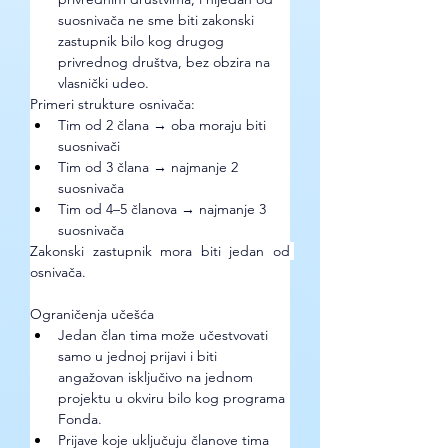
suosnivača ne sme biti zakonski 
zastupnik bilo kog drugog 
privrednog društva, bez obzira na 
vlasnički udeo.
Primeri strukture osnivača:
Tim od 2 člana → oba moraju biti 
suosnivači
Tim od 3 člana → najmanje 2 
suosnivača
Tim od 4–5 članova → najmanje 3 
suosnivača
Zakonski zastupnik mora biti jedan od 
osnivača.
Ograničenja učešća
Jedan član tima može učestvovati 
samo u jednoj prijavi i biti 
angažovan isključivo na jednom 
projektu u okviru bilo kog programa 
Fonda.
Prijave koje uključuju članove tima 