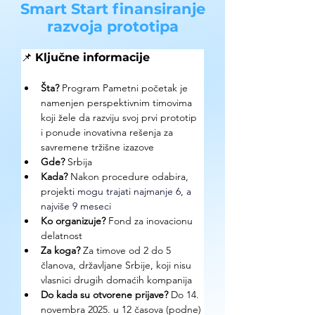
Smart Start finansiranje
razvoja prototipa
📌 
Ključne informacije
Šta?
 Program Pametni početak
je 
namenjen perspektivnim timovima 
koji žele da razviju svoj prvi prototip 
i ponude inovativna rešenja za 
savremene tržišne izazove
Gde? 
Srbija
Kada?
 Nakon procedure odabira, 
projekti 
mogu trajati najmanje 6, a 
najviše 9 meseci 
Ko organizuje? 
Fond za inovacionu 
delatnost
Za koga?
 Za timove od 2 do 5 
članova, državljane Srbije, koji nisu 
vlasnici drugih domaćih kompanija 
Do kada su otvorene prijave?
 Do 14. 
novembra 2025. u 12 časova (podne)