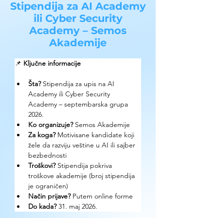
Stipendija za AI Academy
ili Cyber Security
Academy – Semos
Akademije
📌 
Ključne informacije
Šta? 
Stipendija za upis na AI 
Academy ili Cyber Security 
Academy – septembarska grupa 
2026.
Ko organizuje? 
Semos Akademije
Za koga? 
Motivisane kandidate koji 
žele da razviju veštine u AI ili sajber 
bezbednosti
Troškovi? 
Stipendija pokriva 
troškove akademije (broj stipendija 
je ograničen)
Način prijave? 
Putem online forme
Do kada?
 31. maj 2026.