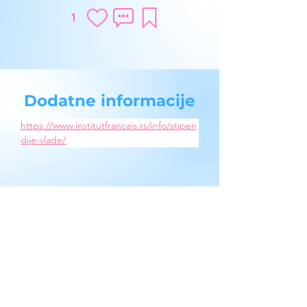
1
Dodatne informacije
https://www.institutfrancais.rs/info/stipen
dije-vlade/