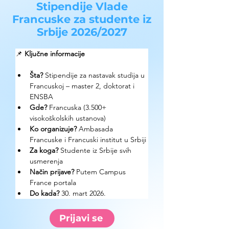
Stipendije Vlade
Francuske za studente iz
Srbije 2026/2027
📌 
Ključne informacije
Šta? 
Stipendije za nastavak studija u 
Francuskoj – master 2, doktorat i 
ENSBA
Gde?
 Francuska (3.500+ 
visokoškolskih ustanova)
Ko organizuje?
 Ambasada 
Francuske i Francuski institut u Srbiji
Za koga?
 Studente iz Srbije svih 
usmerenja
Način prijave? 
Putem Campus 
France portala
Do kada?
 30. mart 2026.
Prijavi se