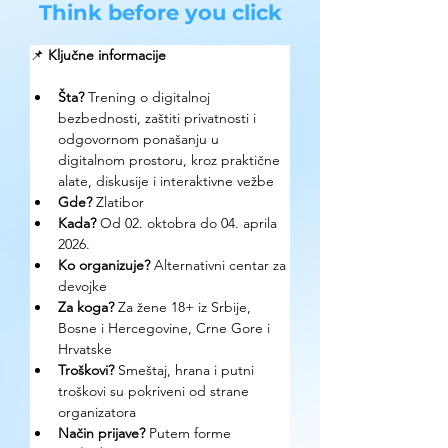
Think before you click
📌 
Ključne informacije
Šta?
 Trening o digitalnoj 
bezbednosti, zaštiti privatnosti i 
odgovornom ponašanju u 
digitalnom prostoru, kroz praktične 
alate, diskusije i interaktivne vežbe
Gde? 
Zlatibor
Kada?
 Od 02. oktobra do 04. aprila 
2026. 
Ko organizuje? 
Alternativni centar za 
devojke
Za koga?
 Za žene 18+ iz Srbije, 
Bosne i Hercegovine, Crne Gore i 
Hrvatske 
Troškovi? 
Smeštaj, hrana i putni 
troškovi su pokriveni od strane 
organizatora
Način prijave? 
Putem forme