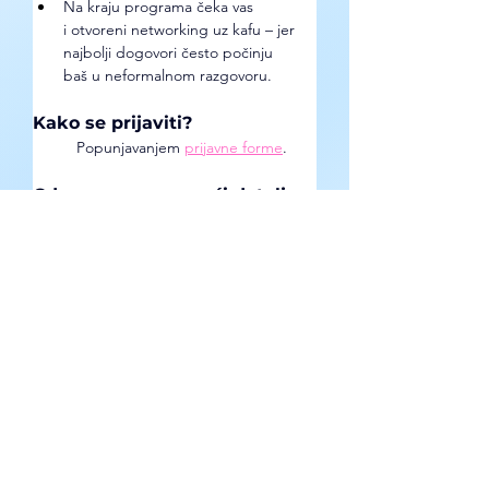
Na kraju programa čeka vas 
i otvoreni networking uz kafu – jer 
najbolji dogovori često počinju 
baš u neformalnom razgovoru.
Kako se prijaviti? 
	Popunjavanjem 
prijavne forme
. 
Gde se mogu pronaći detaljne 
informacije o prilici? 
Na Instagram profilu 
Mladih 
preduzetnika Novog Sada
. 