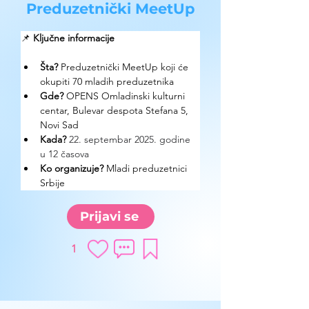
Preduzetnički MeetUp
📌 
Ključne informacije
Šta?
Preduzetnički MeetUp koji će 
okupiti 70 mladih preduzetnika
Gde? 
OPENS Omladinski kulturni 
centar, Bulevar despota Stefana 5, 
Novi Sad
Kada?
22. septembar 2025. godine 
u 12 časova
Ko organizuje? 
Mladi preduzetnici 
Srbije
Prijavi se
1