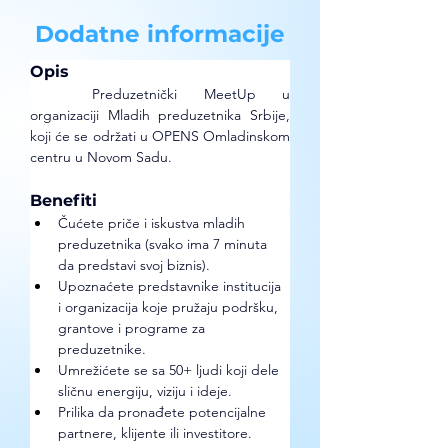
Dodatne informacije
Opis
	Preduzetnički MeetUp u 
organizaciji Mladih preduzetnika Srbije, 
koji će se održati u OPENS Omladinskom 
centru u Novom Sadu. 
Benefiti
Čućete priče i iskustva mladih 
preduzetnika (svako ima 7 minuta 
da predstavi svoj biznis).
Upoznaćete predstavnike institucija 
i organizacija koje pružaju podršku, 
grantove i programe za 
preduzetnike.
Umrežićete se sa 50+ ljudi koji dele 
sličnu energiju, viziju i ideje.
Prilika da pronađete potencijalne 
partnere, klijente ili investitore.