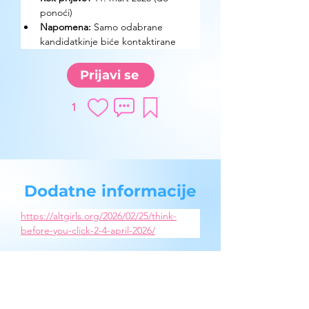
ponoći)
Napomena:
 Samo odabrane 
kandidatkinje biće kontaktirane
Prijavi se
1
Dodatne informacije
https://altgirls.org/2026/02/25/think-
before-you-click-2-4-april-2026/