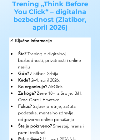
Trening „Think Before
You Click“ – digitalna
bezbednost (Zlatibor,
april 2026)
📌 
Ključne informacije
Šta?
 Trening o digitalnoj 
bezbednosti, privatnosti i online 
nasilju
Gde?
 Zlatibor, Srbija
Kada?
 2–4. april 2026.
Ko organizuje?
 AltGirls
Za koga?
 Žene 18+ iz Srbije, BiH, 
Crne Gore i Hrvatske
Fokus?
 Sajber pretnje, zaštita 
podataka, mentalno zdravlje, 
odgovorno online ponašanje
Šta je pokriveno?
 Smeštaj, hrana i 
putni troškovi
Rok prijave?
 11. mart 2026 (do 