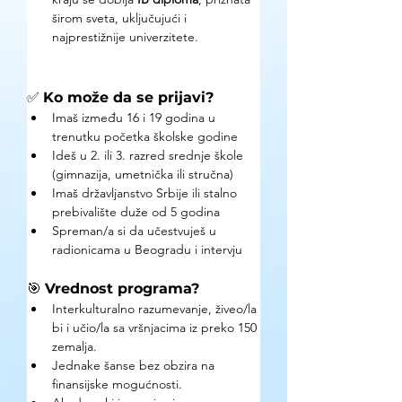
širom sveta, uključujući i 
najprestižnije univerzitete.
✅ 
Ko može da se prijavi?
Imaš između 16 i 19 godina u 
trenutku početka školske godine
Ideš u 2. ili 3. razred srednje škole 
(gimnazija, umetnička ili stručna)
Imaš državljanstvo Srbije ili stalno 
prebivalište duže od 5 godina
Spreman/a si da učestvuješ u 
radionicama u Beogradu i intervju
🎯 
Vrednost programa?
Interkulturalno razumevanje, živeo/la 
bi i učio/la sa vršnjacima iz preko 150 
zemalja.
Jednake šanse bez obzira na 
finansijske mogućnosti.