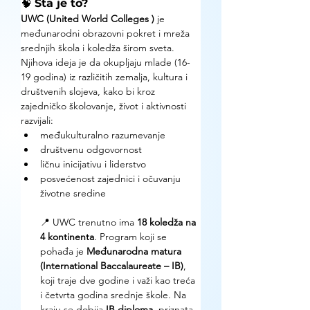
🧠 
Šta je to?
UWC (United World Colleges )
 je 
međunarodni obrazovni pokret i mreža 
srednjih škola i koledža širom sveta. 
Njihova ideja je da okupljaju mlade (16-
19 godina) iz različitih zemalja, kultura i 
društvenih slojeva, kako bi kroz 
zajedničko školovanje, život i aktivnosti 
razvijali:
međukulturalno razumevanje
društvenu odgovornost
ličnu inicijativu i liderstvo
posvećenost zajednici i očuvanju 
životne sredine
📍 UWC trenutno ima 
18 koledža na 
4 kontinenta
. Program koji se 
pohađa je 
Međunarodna matura 
(International Baccalaureate – IB)
, 
koji traje dve godine i važi kao treća 
i četvrta godina srednje škole. Na 
kraju se dobija 
IB diploma
, priznata 