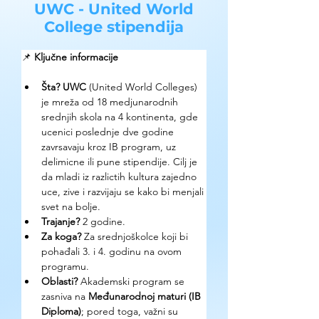
UWC - United World
College stipendija
📌 
Ključne informacije 
Šta?
UWC
 (United World Colleges) 
je mreža od 18 medjunarodnih 
srednjih skola na 4 kontinenta, gde 
ucenici poslednje dve godine 
zavrsavaju kroz IB program, uz 
delimicne ili pune stipendije. Cilj je 
da mladi iz razlictih kultura zajedno 
uce, zive i razvijaju se kako bi menjali 
svet na bolje.
Trajanje?
 2 godine.
Za koga?
 Za srednjoškolce koji bi 
pohađali 3. i 4. godinu na ovom 
programu.
Oblasti?
 Akademski program se 
zasniva na 
Međunarodnoj maturi (IB 
Diploma)
; pored toga, važni su 