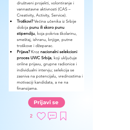
društveni projekti, volontiranje i 
vannastavne aktivnosti (CAS – 
Creativity, Activity, Service).
Troškovi?
 Većina učenika iz Srbije 
dobija 
punu ili skoro punu 
stipendiju
, koja pokriva školarinu, 
smeštaj, ishranu, knjige, putne 
troškove i džeparac.
Prijava?
 Kroz 
nacionalni selekcioni 
proces UWC Srbija
, koji uključuje 
online prijavu, grupne radionice i 
individualni intervju; selekcija se 
zasniva na potencijalu, vrednostima i 
motivaciji kandidata, a ne na 
finansijama.
Prijavi se
2