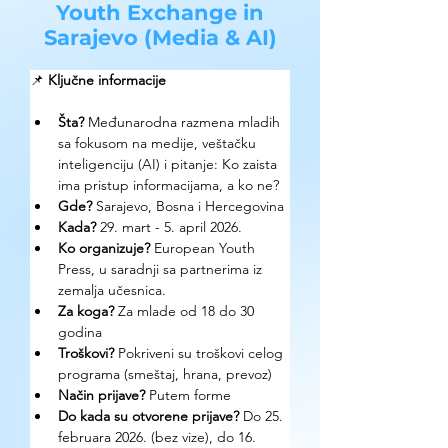
Youth Exchange in
Sarajevo (Media & AI)
📌 
Ključne informacije
Šta?
 Međunarodna razmena mladih 
sa fokusom na medije, veštačku 
inteligenciju (AI) i pitanje: Ko zaista 
ima pristup informacijama, a ko ne? 
Gde? 
Sarajevo, Bosna i Hercegovina
Kada?
 29. mart - 5. april 2026.
Ko organizuje? 
European Youth 
Press, u saradnji sa partnerima iz 
zemalja učesnica.
Za koga?
 Za mlade od 18 do 30 
godina
Troškovi? 
Pokriveni su troškovi celog 
programa (smeštaj, hrana, prevoz)
Način prijave? 
Putem forme
Do kada su otvorene prijave?
 Do 25. 
februara 2026. (bez vize), do 16. 