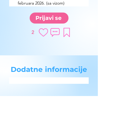
februara 2026. (sa vizom)
Prijavi se
2
Dodatne informacije