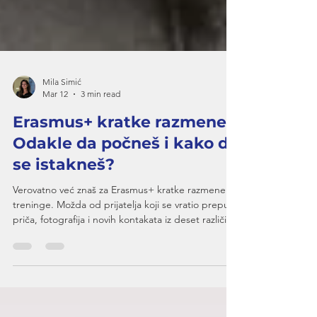
Mila Simić
Mar 12
3 min read
Erasmus+ kratke razmene:
Odakle da počneš i kako da
se istakneš?
Verovatno već znaš za Erasmus+ kratke razmene i
treninge. Možda od prijatelja koji se vratio prepun
priča, fotografija i novih kontakata iz deset različitih
zemalja. Možda si naišao/la na oglas (open call), ali
nisi bio/la siguran/a da li je to nešto "za tebe".
Dobra vest: jeste . Loša vest: mnogi ne znaju ni
odakle da počnu. Zato smo porazgovarali sa