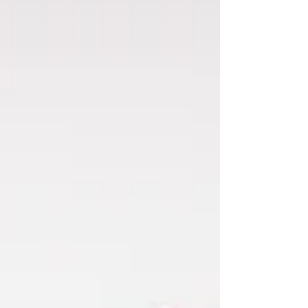
Mladenom Mitićem iz organizacije Centar Balkana ,
koja organizuje Erasmus+ razmene, treninge i
volonterska iskustva širom Evr