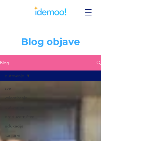
Blog objave
Blog
putovanje
sve
volontiranje
putovanje
preduzetništvo
edukacija
karijerni