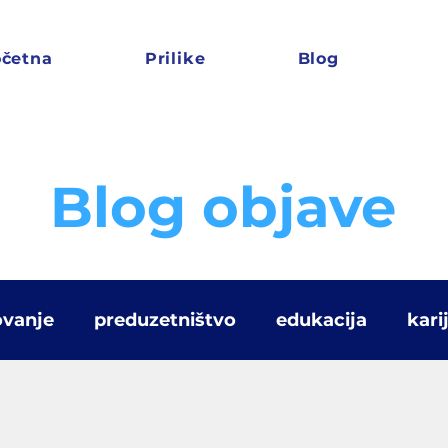
četna
Prilike
Blog
Blog objave
ovanje
preduzetništvo
edukacija
kari