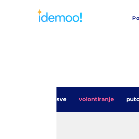
Po
sve
volontiranje
put